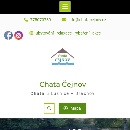
Skip
775070739
info@chatacejnov.cz
to
content
ubytování - relaxace - rybaření - akce
Chata Čejnov
Chata u Lužnice – Dráchov
Search
Mapa