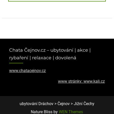
post:
pro
příspěvek
Chata Čejnov.cz – ubytování | akce |
rybaření | relaxace | dovolená
www.chatacejnov.cz
www stránky: www.kali.cz
ubytování Dráchov > Čejnov > Jižní Čechy
Nature Bliss by
WEN Themes