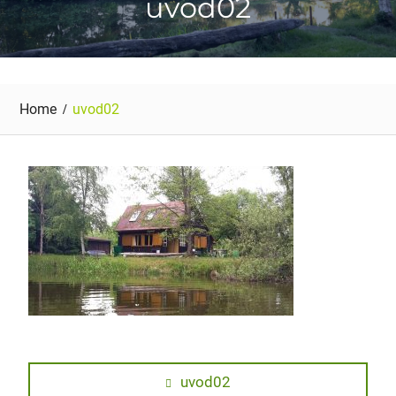
uvod02
Home
uvod02
Navigace
Previous
uvod02