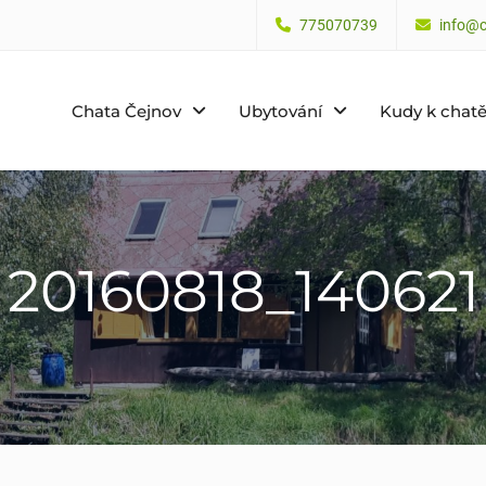
775070739
info@c
Chata Čejnov
Ubytování
Kudy k chat
20160818_140621