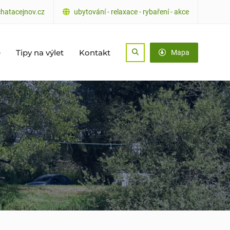
hatacejnov.cz
ubytování - relaxace - rybaření - akce
ě
Tipy na výlet
Kontakt
Search
Mapa