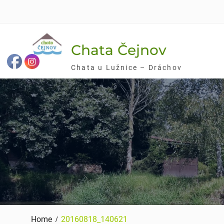
Skip
to
content
Chata Čejnov
Chata u Lužnice – Dráchov
Home
20160818_140621