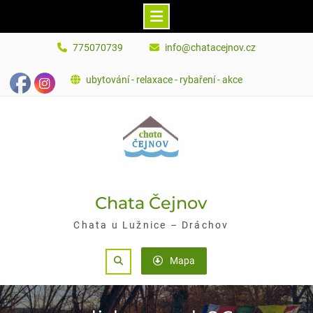
Skip
775070739
info@chatacejnov.cz
to
content
ubytování - relaxace - rybaření - akce
Chata Čejnov
Chata u Lužnice – Dráchov
Search
Mapa